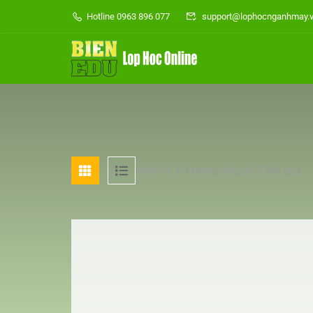
Hotline 0963 896 077
support@lophocnganhmay.
Hiển thị 1-3 trong tổng số 3 kết quả