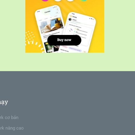
hạy
rk cơ bản
rk nâng cao