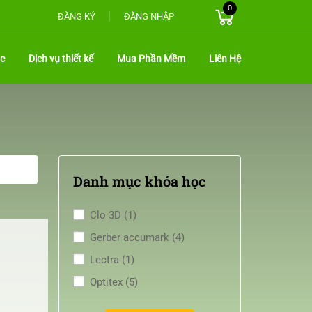
0
ĐĂNG KÝ
ĐĂNG NHẬP
c
Dịch vụ thiết kế
Mua Phần Mềm
Liên Hệ
Danh mục khóa học
Clo 3D
(1)
Gerber accumark
(4)
Lectra
(1)
Optitex
(5)