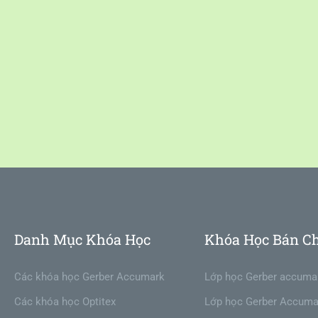
Danh Mục Khóa Học
Khóa Học Bán C
Các khóa học Gerber Accumark
Lớp học Gerber accuma
Các khóa học Optitex
Lớp học Gerber Accuma