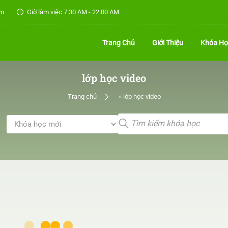
vn
Giờ làm việc 7:30 AM - 22:00 AM
Trang Chủ
Giới Thiệu
Khóa Họ
lớp học video
Trang chủ
»
lớp học video